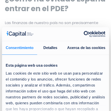
entrar en el PDE?
Las finanzas de nuestro país no son precisamente
ningún ejemplo de rigor y disciplina fiscales. La grasa
de gasto superfluo y mal distribuido por su nula
generación de riqueza es ingente. A ello añadir que en
el actual ejercicio
no tenemos presupuestos
Consentimiento
Detalles
Acerca de las cookies
generales
pues no se aprobaron ante la
convocatoria anticipada de elecciones en Cataluña
(los del año precedente han sido prorrogados,
Esta página web usa cookies
situación nada nueva en nuestro país). Esto, que
Las cookies de este sitio web se usan para personalizar
agranda el deficiente funcionamiento de algunas
el contenido y los anuncios, ofrecer funciones de redes
administraciones públicas, tiene como lectura
sociales y analizar el tráfico. Además, compartimos
positiva que facilita la reducción del déficit con más
información sobre el uso que haga del sitio web con
velocidad ya que los impuestos suelen ser
nuestros partners de redes sociales, publicidad y análisis
permanentes, mientras que los gastos quedan
web, quienes pueden combinarla con otra información
congelados.
que les haya proporcionado o que hayan recopilado a