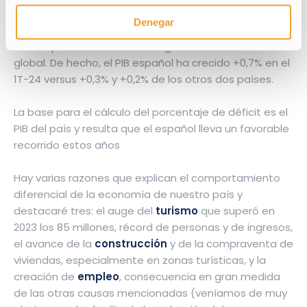
durante el pasado año y aún no consiguen dar el salto
Denegar
de crecimiento propio de las principales economías
de Europa en un entorno benigno de crecimiento
global. De hecho, el PIB español ha crecido +0,7% en el
1T-24 versus +0,3% y +0,2% de los otros dos países.
La base para el cálculo del porcentaje de déficit es el
PIB del país y resulta que el español lleva un favorable
recorrido estos años
Hay varias razones que explican el comportamiento
diferencial de la economía de nuestro país y
destacaré tres: el auge del
turismo
que superó en
2023 los 85 millones, récord de personas y de ingresos,
el avance de la
construcción
y de la compraventa de
viviendas, especialmente en zonas turísticas, y la
creación de
empleo
, consecuencia en gran medida
de las otras causas mencionadas (veníamos de muy