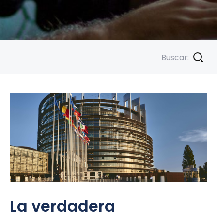
Saltar
al
Buscar:
contenido
La verdadera