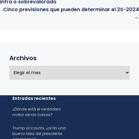
Navegación
infra o sobrevalorado
Cinco previsiones que pueden determinar el 2S-2024
→
de
entradas
Archivos
A
r
c
h
i
Entradas recientes
v
o
¿Dónde está el verdadero
s
motor de las bolsas?
Trump accounts, ¿al fin una
buena idea del presidente