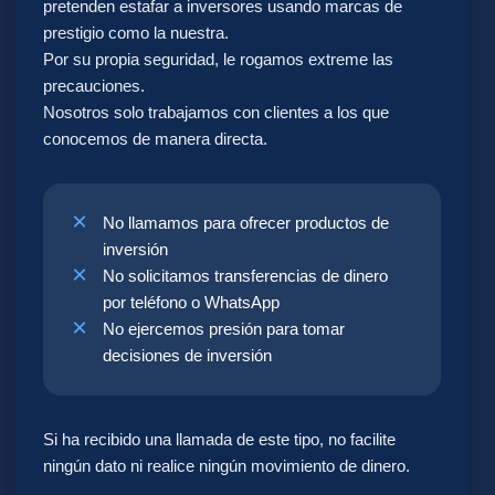
Nos enfocamos en
pretenden estafar a inversores usando marcas de
prestigio como la nuestra.
lograr que las
Por su propia seguridad, le rogamos extreme las
precauciones.
inversiones de nuestros
Nosotros solo trabajamos con clientes a los que
conocemos de manera directa.
clientes sean
coherentes con su
No llamamos para ofrecer productos de
inversión
carisma
, contando con
No solicitamos transferencias de dinero
por teléfono o WhatsApp
un equipo dedicado al
No ejercemos presión para tomar
decisiones de inversión
análisis de inversiones
sostenibles,
Si ha recibido una llamada de este tipo, no facilite
ningún dato ni realice ningún movimiento de dinero.
socialmente