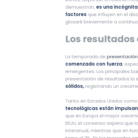
demuestran,
es una incógnit
factores
que influyen en el dis
glosaré brevemente a continua
Los resultados
La temporada de
presentación
comenzado con fuerza
, espe
emergentes. Los principales ba
presentación de resultados l
sólidos,
registrando un crecimi
Tanto en Estados Unidos como
tecnológicas están impulsand
que en Europa el mayor crecimi
EEUU, el consenso espera que lo
interanual, mientras que en Eu
torno al 3%. En los mercados e