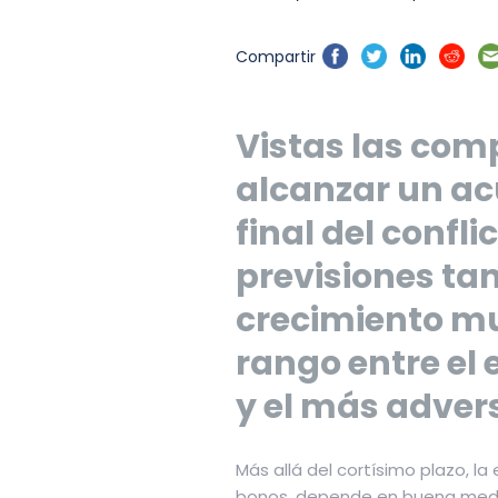
Compartir
Vistas las com
alcanzar un ac
final del confli
previsiones ta
crecimiento m
rango entre el
y el más adver
Más allá del cortísimo plazo, l
bonos, depende en buena medida