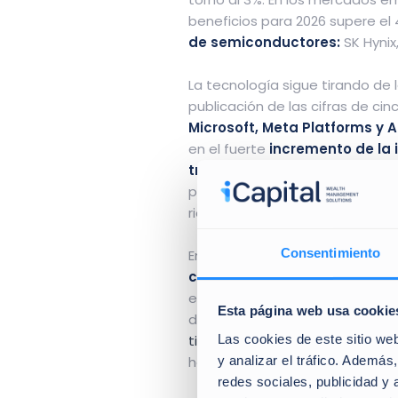
beneficios para 2026 supere el
de semiconductores:
SK Hynix
La tecnología sigue tirando de
publicación de las cifras de cin
Microsoft, Meta Platforms y 
en el fuerte
incremento de la 
traducirse en retornos visibl
podrían reforzar el liderazgo de
riesgo.
Consentimiento
En resumen, en Asia y en EEUU 
claramente al alza
y en much
energético y bancario. De ahí,
Esta página web usa cookie
de acciones y de otros, ya que,
Las cookies de este sitio we
tienden a responder a sus gana
y analizar el tráfico. Ademá
hacerlo en Bolsa el valor de las
redes sociales, publicidad y