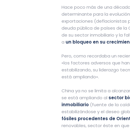
Hace poco más de una década e
determinante para la evolución
exportaciones (deflacionistas
deuda pública de países de la OC
de su sector inmobiliario y la 
a
un bloqueo en su crecimie
Pero, como recordaba un recien
«los factores adversos que han 
estabilizando, su liderazgo tec
está ampliando».
China ya no se limita a alcanza
se está ampliando al
sector b
inmobiliario
(fuente de la caíd
estabilizándose y el deseo glo
fósiles procedentes de Orien
renovables, sector éste en que