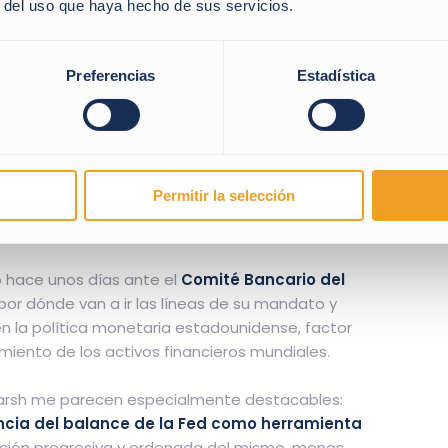
o del nuevo presidente
r del uso que haya hecho de sus servicios.
ederal (Fed)
Preferencias
Estadística
án atentos en los próximos meses a si el próximo
mente Kevin Warsh quien sería confirmado antes
rá
implementar la política monetaria sin ceder
idad que es la base de la capacidad de cualquier
Permitir la selección
 inflación y sustenta la estabilidad
adounidense.
 hace unos días ante el
Comité Bancario del
por dónde van a ir las líneas de su mandato y
 la política monetaria estadounidense, factor
ento de los activos financieros mundiales.
Warsh me parecen especialmente destacables:
ia del balance de la Fed como herramienta
ción progresiva y ordenada del mismo, menos