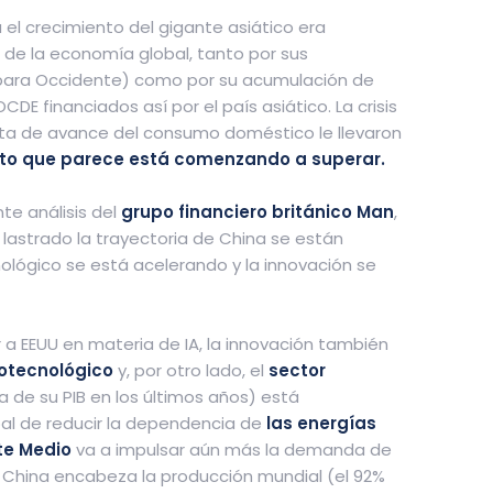
l crecimiento del gigante asiático era
 de la economía global, tanto por sus
 para Occidente) como por su acumulación de
DE financiados así por el país asiático. La crisis
falta de avance del consumo doméstico le llevaron
nto que parece está comenzando a superar.
te análisis del
grupo financiero británico Man
,
lastrado la trayectoria de China se están
nológico se está acelerando y la innovación se
r a EEUU en materia de IA, la innovación también
iotecnológico
y, por otro lado, el
sector
a de su PIB en los últimos años) está
bal de reducir la dependencia de
las energías
te Medio
va a impulsar aún más la demanda de
 China encabeza la producción mundial (el 92%