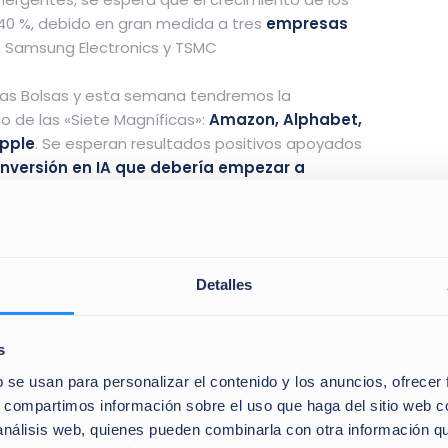
 40 %, debido en gran medida a tres
empresas
, Samsung Electronics y TSMC
 las Bolsas y esta semana tendremos la
co de las «Siete Magníficas»:
Amazon, Alphabet,
Apple
. Se esperan resultados positivos apoyados
inversión en IA que debería empezar a
es
. En este contexto, unos resultados sólidos
l sector tecnológico y sostener el apetito por el
Detalles
está habiendo
revisiones de beneficios
a menor medida en Europa salvo los sectores
 en parte, el comportamiento de unos mercados
s
 no olviden, que las
cotizaciones de las empresas
b se usan para personalizar el contenido y los anuncios, ofrecer
ncias realizadas
. Si éstas suben, también suele
s, compartimos información sobre el uso que haga del sitio web 
 compañías. Al menos, en el plazo.
 análisis web, quienes pueden combinarla con otra información q