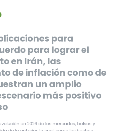
plicaciones para
uerdo para lograr el
cto en Irán, las
nto de inflación como de
uestran un amplio
 escenario más positivo
so
a evolución en 2026 de los mercados, bolsas y
 de lo anterior, lo cual, como los hechos