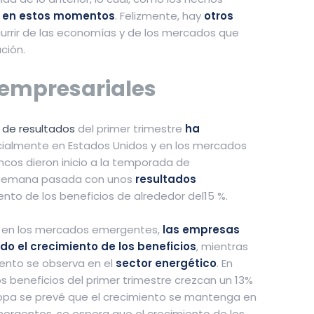
a en estos momentos
. Felizmente, hay
otros
currir de las economías y de los mercados que
ción.
 empresariales
 de resultados
del primer trimestre
ha
cialmente en Estados Unidos y en los mercados
ncos dieron inicio a la temporada de
a semana pasada con unos
resultados
ento de los beneficios de alrededor del15 %.
 en los mercados emergentes,
las empresas
o el crecimiento de los beneficios
, mientras
ento se observa en el
sector energético
. En
s beneficios del primer trimestre crezcan un 13%
ropa se prevé que el crecimiento se mantenga en
mergentes, se espera que el crecimiento de los