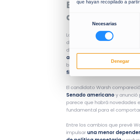
El nombramient
que hayan recopilado a parti
de la Reserva F
Selección
Necesarias
de
consentimiento
Los mercados financieros estar
dirigente de la Fed, previsible
de acabar el mes de abril, pod
a la presión política
, una cual
Denegar
banco central para
combatir la
financiera
de la economía est
El candidato Warsh compareció
Senado americano
y anunció 
parece que habrá novedades en
fundamental para el comportami
Entre los cambios que prevé 
impulsar
una menor dependenc
de política monetaria
y reduc