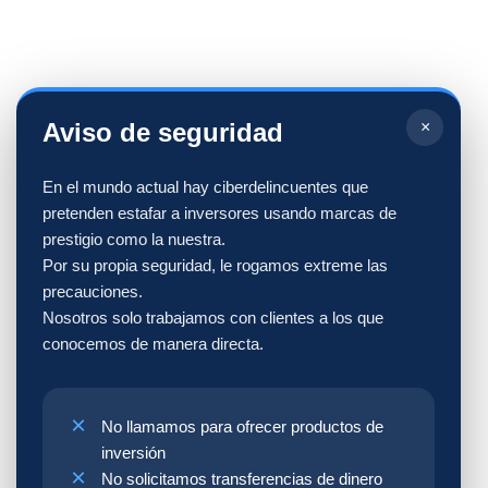
Aviso de seguridad
×
España ofrece una atractiva
fiscalidad
Ley
En el mundo actual hay ciberdelincuentes que
Beckham
régimen de las
pretenden estafar a inversores usando marcas de
ETVE
empresa familiar.
prestigio como la nuestra.
Por su propia seguridad, le rogamos extreme las
precauciones.
Nosotros solo trabajamos con clientes a los que
conocemos de manera directa.
No llamamos para ofrecer productos de
inversión
No solicitamos transferencias de dinero