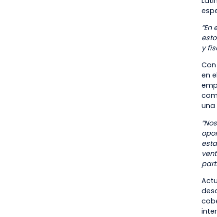
Lati
espe
“En 
esto
y fi
Con 
en e
empe
comi
una 
“No
opor
esta
vent
part
Actu
desa
cobe
inte