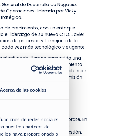
 General de Desarrollo de Negocio,
de Operaciones, liderada por Vicky
tratégica.
ico de crecimiento, con un enfoque
jo el liderazgo de su nuevo CTO, Javier
ción de procesos y la mejora de la
or cada vez más tecnológico y exigente.
te planificado. Hemos construido una
gestión patrimonial y asesoramiento
para quien “iCorporate es una extensión
as de creación, gestión y transmisión
Acerca de las cookies
e talento
osible el lanzamiento de iCorporate. En
 funciones de redes sociales
 hasta alcanzar los 70 empleados
con nuestros partners de
previsiones en activos bajo gestión,
ue les haya proporcionado o