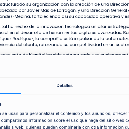
structurado su organización con la creación de una Dirección
bezada por Javier Mas de Larragán, y una Dirección General 
ández-Medina, fortaleciendo así su capacidad operativa y es
ital ha hecho de la innovación tecnológica un pilar estratég
cial en el desarrollo de herramientas digitales avanzadas. Ba
íguez Rodríguez, la compañía está impulsando la automatiza
riencia del cliente, reforzando su competitividad en un sect
crecimiento de iCapital ha sido estructurado y minuciosamen
añía capaz de ofrecer soluciones integrales que combinan 
orativo de alto nivel”, ha destacado Pablo Martínez-Arrarás, 
ral de nuestra visión: acompañar al cliente en todas las etap
alor.”
Detalles
mensión económica y atracción d
s
imensión y los recursos del Grupo han sido clave para hacer p
b se usan para personalizar el contenido y los anuncios, ofrecer
últimos tres años, la plantilla de iCapital ha crecido un 83 %,
s, compartimos información sobre el uso que haga del sitio web 
ales. Además, en 2024, la compañía superó ampliamente sus 
 análisis web, quienes pueden combinarla con otra información q