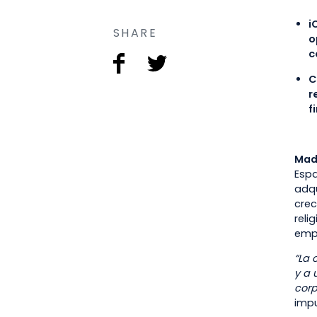
i
SHARE
o
c
C
r
f
Madr
Espa
adqu
crec
reli
empr
“La 
y a 
corp
impu