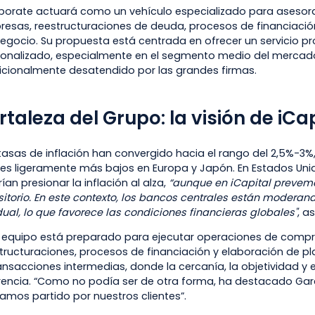
porate actuará como un vehículo especializado para aseso
esas, reestructuraciones de deuda, procesos de financiación
egocio. Su propuesta está centrada en ofrecer un servicio pr
onalizado, especialmente en el segmento medio del mercad
icionalmente desatendido por las grandes firmas.
rtaleza del Grupo: la visión de iCa
tasas de inflación han convergido hacia el rango del 2,5%-3%
les ligeramente más bajos en Europa y Japón. En Estados Unido
ían presionar la inflación al alza,
“aunque en iCapital prevem
sitorio. En este contexto, los bancos centrales están moderan
ual, lo que favorece las condiciones financieras globales"
, a
 equipo está preparado para ejecutar operaciones de comp
tructuraciones, procesos de financiación y elaboración de p
ansacciones intermedias, donde la cercanía, la objetividad y
rencia. “Como no podía ser de otra forma, ha destacado Garc
mos partido por nuestros clientes”.