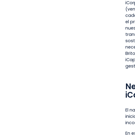
iCor
(ven
cada
el 
nues
tran
sost
nece
Brit
iCap
gest
Ne
iC
El n
inic
inco
En e