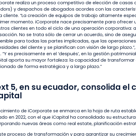
porate realiza un proceso competitivo de elección de casas 
dors) y despachos de abogados acordes con las característ
 cliente. “La creación de equipos de trabajo altamente espe
primer momento. iCorporate nace precisamente para ofrece
tros clientes en todo el ciclo de una operación corporativa: 
sacción. No se trata sólo de cerrar un acuerdo, sino de asegu
enible para todas las partes implicadas, que las operacione
sidades del cliente y se planifican con visión de largo plazo.
o. “Y es precisamente en el ‘después’, en la gestión patrimonia
ital aporta su mayor fortaleza: la capacidad de transformar 
ionado de forma estratégica y a largo plazo.”
xt 5, en su ecuador, consolida el 
apital
acimiento de iCorporate se enmarca en la hoja de ruta estable
iado en 2022, con el que iCapital ha consolidado su estructur
rporando nuevas áreas como real estate, planificación estraté
ste proceso de transformación y para garantizar su crecimi