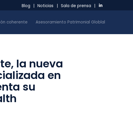
Blog
|
Noticias
|
Sala de prensa
|
sión coherente
Asesoramiento Patrimonial Globlal
te, la nueva
ializada en
nta su
lth