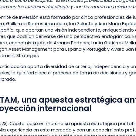
buro, socio de iCapital. “Este modelo profesionalizado garan
een con los intereses del cliente y con un marco de máxima t
omité de Inversión está formado por cinco profesionales de i
a, Guillermo Santos Aramburo, Ion Zulueta y Ana María Expósi
añía, que aportan una visión independiente, enriqueciendo el
res que podrían derivarse de una perspectiva endogámica. Es
orre, economista jefe de Arcano Partners; Lucía Gutiérrez Mella
an Asset Management para España y Portugal; y Álvaro San 
stment Strategies
articipación aporta diversidad de criterio, independencia y u
ales, lo que fortalece el proceso de toma de decisiones y ga
librado.
TAM, una apuesta estratégica an
oyección internacional
023, iCapital puso en marcha su apuesta estratégica por La
ia experiencia en este mercado y con un conocimiento profu