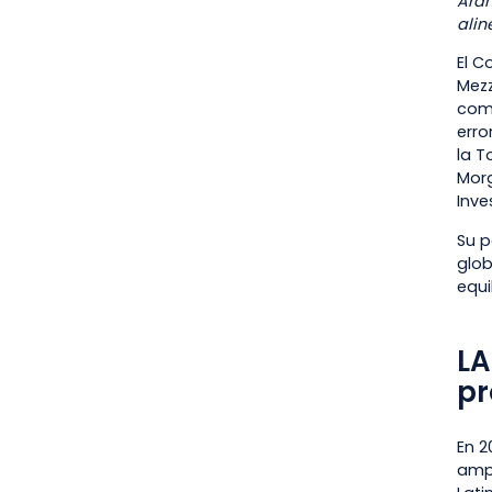
Aram
alin
El C
Mezz
comp
erro
la T
Morg
Inve
Su p
glob
equi
LA
pr
En 2
ampl