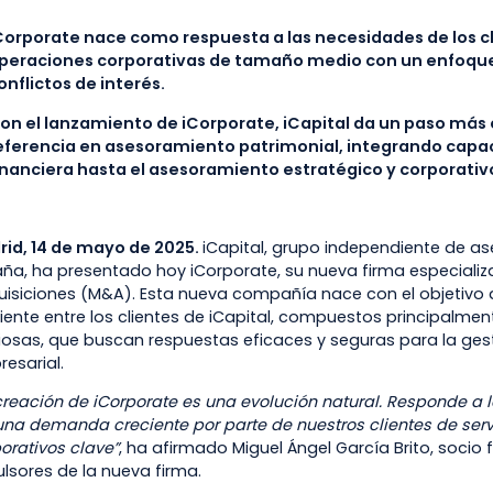
Corporate nace como respuesta a las necesidades de los cl
peraciones corporativas de tamaño medio con un enfoque
onflictos de interés.
on el lanzamiento de iCorporate, iCapital da un paso más
eferencia en asesoramiento patrimonial, integrando capa
inanciera hasta el asesoramiento estratégico y corporativ
id, 14 de mayo de 2025.
iCapital, grupo independiente de as
ña, ha presentado hoy iCorporate, su nueva firma especializa
isiciones (M&A). Esta nueva compañía nace con el objetiv
iente entre los clientes de iCapital, compuestos principalmen
giosas, que buscan respuestas eficaces y seguras para la ges
esarial.
creación de iCorporate es una evolución natural. Responde
una demanda creciente por parte de nuestros clientes de ser
orativos clave”
, ha afirmado Miguel Ángel García Brito, socio 
lsores de la nueva firma.