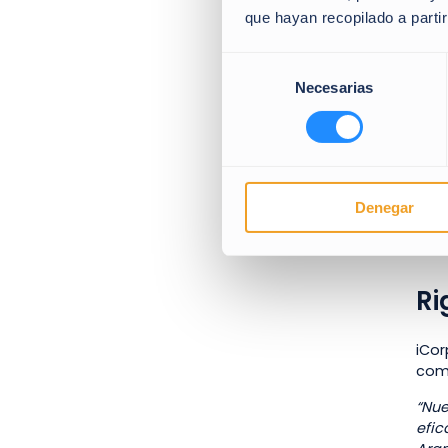
con 
que hayan recopilado a parti
alca
y el
Selección
resp
Necesarias
de
fund
consentimiento
“iCa
con 
Esto
Jues
Denegar
impu
el f
Ri
iCor
comi
“Nue
efic