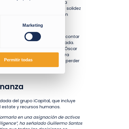
 previsión para el pasado año era
00 millones, lo que demuestra la solidez
esenta un 58% de incremento con
ado Óscar Juesas Ramada, socio
Marketing
 eso ha sido determinante para contar
 diversa y altamente especializada.
al en el mercado”, ha afirmado Óscar
anza del cliente necesarias para
Permitir todas
miten seguir evolucionando sin perder
rnanza
dada del grupo iCapital, que incluye
l estate y recursos humanos.
sformarla en una asignación de activos
iligence”, ha señalado Guillermo Santos