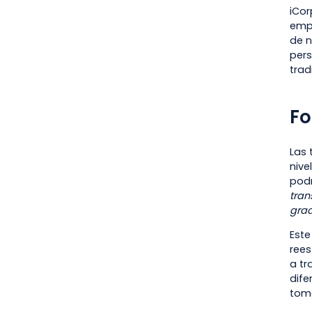
iCor
empr
de n
pers
trad
Fo
Las 
nive
podr
tran
grad
Este
rees
a tr
dife
toma