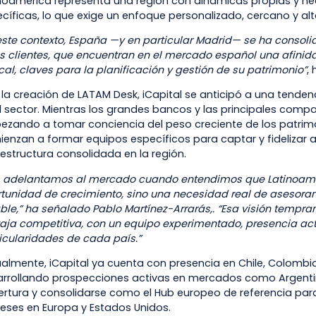
noamérica representa una región con dinámicas propias y n
cíficas, lo que exige un enfoque personalizado, cercano y al
este contexto, España —y en particular Madrid— se ha consol
s clientes, que encuentran en el mercado español una afinida
scal, claves para la planificación y gestión de su patrimonio”
,
la creación de LATAM Desk, iCapital se anticipó a una tende
l sector. Mientras los grandes bancos y las principales comp
zando a tomar conciencia del peso creciente de los patrimo
enzan a formar equipos específicos para captar y fidelizar a 
estructura consolidada en la región.
s adelantamos al mercado cuando entendimos que Latinoamé
tunidad de crecimiento, sino una necesidad real de asesoram
ble,” ha señalado Pablo Martínez-Arrarás,. “Esa visión tempra
aja competitiva, con un equipo experimentado, presencia ac
icularidades de cada país.”
almente, iCapital ya cuenta con presencia en Chile, Colombia,
rrollando prospecciones activas en mercados como Argentina
rtura y consolidarse como el Hub europeo de referencia par
reses en Europa y Estados Unidos.