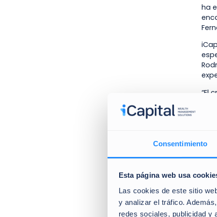
ha e
enca
Fern
iCap
espe
Rodr
expe
“El 
comp
corp
natu
de v
Consentimiento
Di
Esta página web usa cookie
La d
Las cookies de este sitio we
los 
y analizar el tráfico. Ademá
actu
redes sociales, publicidad y